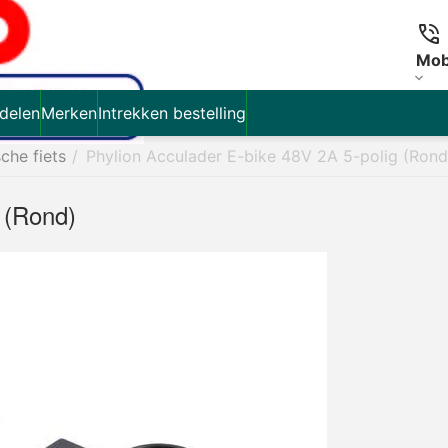
Mob
delen
Merken
Intrekken bestelling
sche fiets
/
Phylion Acculader E-bike 48V 2A 5-polig (Rond
 (Rond)