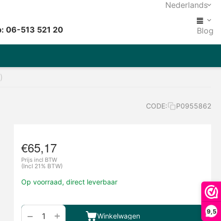
Nederlands
: 06-513 521 20
Blog
)
CODE:
P0955862
€
65,17
Prijs incl BTW
(Incl 21% BTW)
Op voorraad, direct leverbaar
9,5
+
−
Winkelwagen