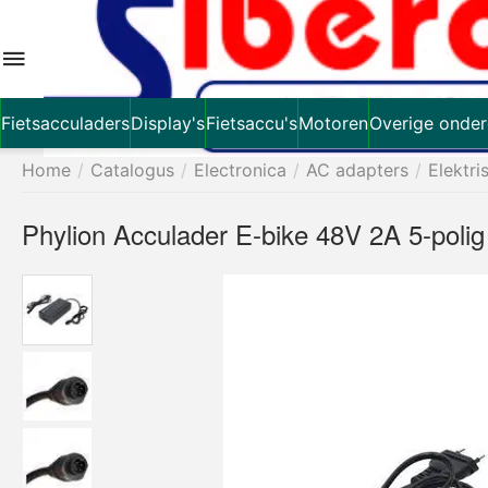
Fietsacculaders
Display's
Fietsaccu's
Motoren
Overige onder
Home
/
Catalogus
/
Electronica
/
AC adapters
/
Elektri
Phylion Acculader E-bike 48V 2A 5-polig