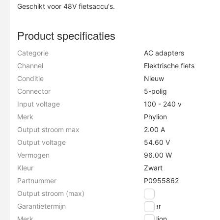
Geschikt voor 48V fietsaccu's.
Product specificaties
Categorie
AC adapters
Channel
Elektrische fiets
Conditie
Nieuw
Connector
5-polig
Input voltage
100 - 240 v
Merk
Phylion
Output stroom max
2.00 A
Output voltage
54.60 V
Vermogen
96.00 W
Kleur
Zwart
Partnummer
P0955862
Output stroom (max)
2 A
Garantietermijn
1 jaar
Merk
Phylion