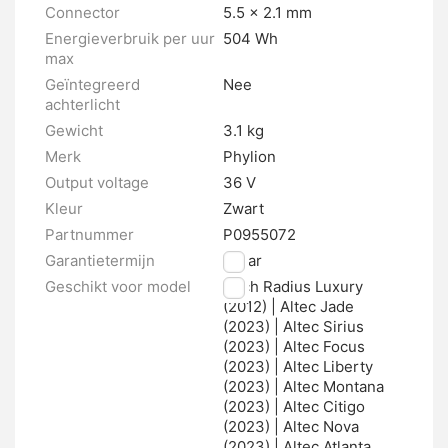
Connector
5.5 x 2.1 mm
Energieverbruik per uur
504 Wh
max
Geïntegreerd
Nee
achterlicht
Gewicht
3.1 kg
Merk
Phylion
Output voltage
36 V
Kleur
Zwart
Partnummer
P0955072
Garantietermijn
2 jaar
Geschikt voor model
Puch Radius Luxury
(2012) | Altec Jade
(2023) | Altec Sirius
(2023) | Altec Focus
(2023) | Altec Liberty
(2023) | Altec Montana
(2023) | Altec Citigo
(2023) | Altec Nova
(2023) | Altec Atlanta