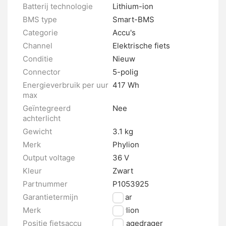
Batterij technologie
Lithium-ion
BMS type
Smart-BMS
Categorie
Accu's
Channel
Elektrische fiets
Conditie
Nieuw
Connector
5-polig
Energieverbruik per uur
417 Wh
max
Geïntegreerd
Nee
achterlicht
Gewicht
3.1 kg
Merk
Phylion
Output voltage
36 V
Kleur
Zwart
Partnummer
P1053925
Garantietermijn
2 jaar
Merk
Phylion
Positie fietsaccu
Bagagedrager