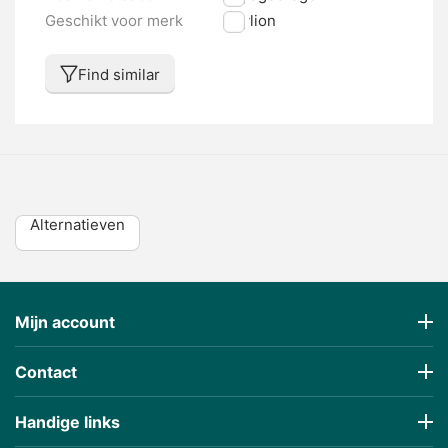
Geschikt voor merk
Phylion
Find similar
Alternatieven
Mijn account
Contact
Handige links
€
551,95
€
331,17
(Incl 21% BTW)
(Incl 21% BTW)