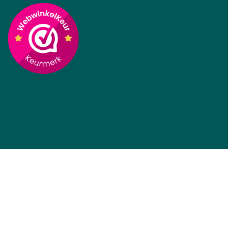
Prijs incl BTW
Prijs incl BTW
Panasonic Fietsaccu 36V
Bosch PowerPack Lite
Deluxe 17Ah E-Bike Vision
360Wh Frame E-Bike
Vision (BES2)
Op voorraad, 5+ direct
Op voorraad, 25+ direct
leverbaar
leverbaar
€
472,15
€
637,07
(Incl 21% BTW)
(Incl 21% BTW)
Prijs incl BTW
Prijs incl BTW
Bosch Fietsaccu Classic
Yamaha Fietsaccu 36V
612Wh Bagage E-Bike
20.7Ah Frame E-Bike
Vision
Vision
Op voorraad, direct
Op voorraad, 5+ direct
leverbaar
leverbaar