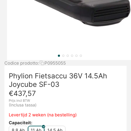
Codice prodotto:
P0955055
Phylion Fietsaccu 36V 14.5Ah
Joycube SF-03
€
437,57
Prijs incl BTW
(Inclusa tassa)
Levertijd 2 weken (na bestelling)
Capaciteit:
8.8 Ah
11 Ah
14.5 Ah