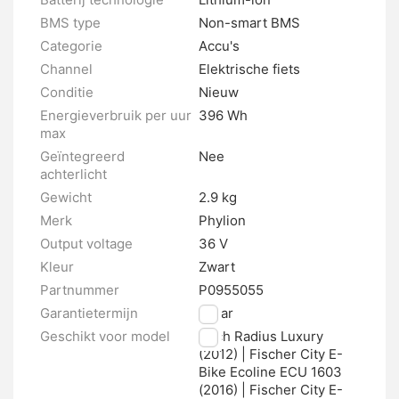
BMS type
Non-smart BMS
Categorie
Accu's
Channel
Elektrische fiets
Conditie
Nieuw
Energieverbruik per uur
396 Wh
max
Geïntegreerd
Nee
achterlicht
Gewicht
2.9 kg
Merk
Phylion
Output voltage
36 V
Kleur
Zwart
Partnummer
P0955055
Garantietermijn
2 jaar
Geschikt voor model
Puch Radius Luxury
(2012) | Fischer City E-
Bike Ecoline ECU 1603
(2016) | Fischer City E-