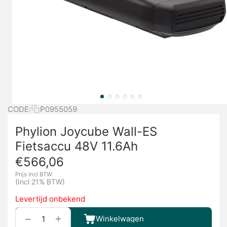
CODE:
P0955059
Phylion Joycube Wall-ES
Fietsaccu 48V 11.6Ah
€
566,06
Prijs incl BTW
(Incl 21% BTW)
Levertijd onbekend
+
−
Winkelwagen