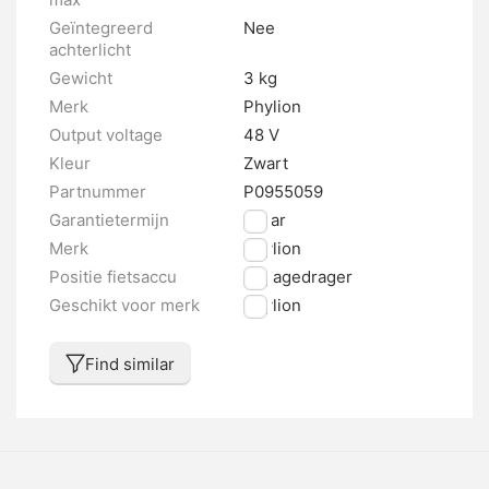
Geïntegreerd
Nee
achterlicht
Gewicht
3 kg
Merk
Phylion
Output voltage
48 V
Kleur
Zwart
Partnummer
P0955059
Garantietermijn
2 jaar
Merk
Phylion
Positie fietsaccu
Bagagedrager
Geschikt voor merk
Phylion
Find similar