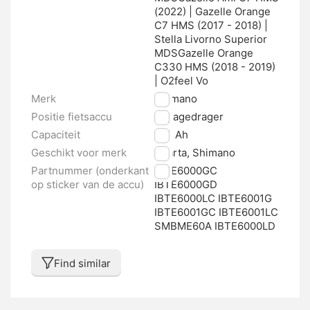
(2022) | Gazelle Orange
C7 HMS (2017 - 2018) |
Stella Livorno Superior
MDSGazelle Orange
C330 HMS (2018 - 2019)
| O2feel Vo
Merk
Shimano
Positie fietsaccu
Bagagedrager
Capaciteit
11.6 Ah
Geschikt voor merk
Sparta, Shimano
Partnummer (onderkant
IBTE6000GC
op sticker van de accu)
IBTE6000GD
IBTE6000LC IBTE6001G
IBTE6001GC IBTE6001LC
SMBME60A IBTE6000LD
Find similar