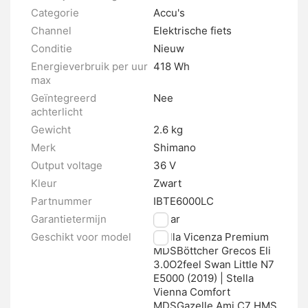
Categorie
Accu's
Channel
Elektrische fiets
Conditie
Nieuw
Energieverbruik per uur
418 Wh
max
Geïntegreerd
Nee
achterlicht
Gewicht
2.6 kg
Merk
Shimano
Output voltage
36 V
Kleur
Zwart
Partnummer
IBTE6000LC
Garantietermijn
2 jaar
Geschikt voor model
Stella Vicenza Premium
MDSBöttcher Grecos Eli
3.0O2feel Swan Little N7 
E5000 (2019) | Stella
Vienna Comfort
MDSGazelle Ami C7 HMS