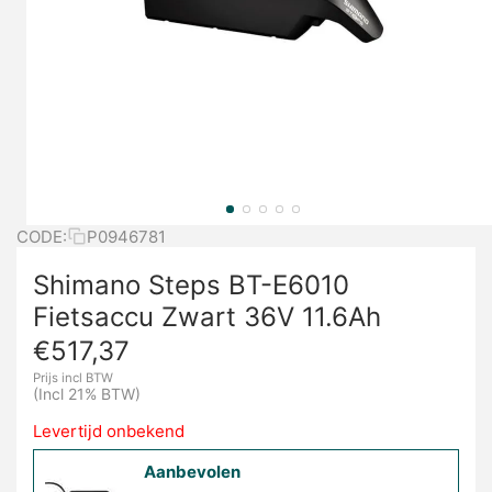
CODE:
P0946781
Shimano Steps BT-E6010
Fietsaccu Zwart 36V 11.6Ah
€
517,37
Prijs incl BTW
(Incl 21% BTW)
Levertijd onbekend
Aanbevolen