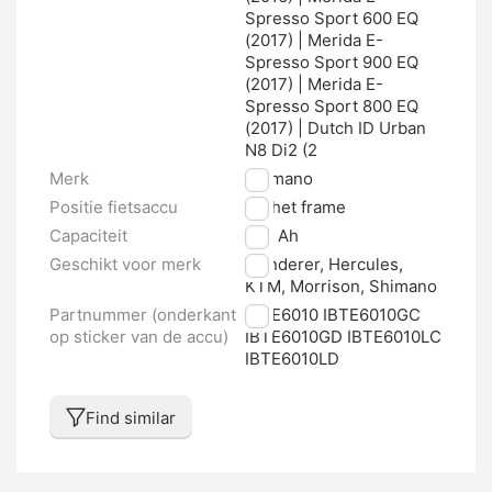
Spresso Sport 600 EQ
(2017) | Merida E-
Spresso Sport 900 EQ
(2017) | Merida E-
Spresso Sport 800 EQ
(2017) | Dutch ID Urban
N8 Di2 (2
Merk
Shimano
Positie fietsaccu
Op het frame
Capaciteit
11.6 Ah
Geschikt voor merk
Wanderer, Hercules,
KTM, Morrison, Shimano
Partnummer (onderkant
IBTE6010 IBTE6010GC
op sticker van de accu)
IBTE6010GD IBTE6010LC
IBTE6010LD
Find similar