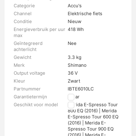
Categorie
Accu's
Channel
Elektrische fiets
Conditie
Nieuw
Energieverbruik per uur
418 Wh
max
Geïntegreerd
Nee
achterlicht
Gewicht
3.3 kg
Merk
Shimano
Output voltage
36 V
Kleur
Zwart
Partnummer
IBTE6010LC
Garantietermijn
2 jaar
Geschikt voor model
Merida E-Spresso Tour
800 EQ (2016) | Merida
E-Spresso Tour 600 EQ
(2016) | Merida E-
Spresso Tour 900 EQ
(2016) | Merida E-