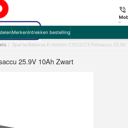
Mob
delen
Merken
Intrekken bestelling
iets
/
Sparta/Batavus E-motion C1/C2/C3 Fietsaccu 25.9V
tsaccu 25.9V 10Ah Zwart