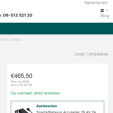
Nederlands
: 06-513 521 20
Blog
 10Ah Zwart
CODE:
P0946848
€
465,50
Prijs incl BTW
(Incl 21% BTW)
Op voorraad, direct leverbaar
Aanbevolen
Sparta/Batavus Acculader 29.4V 2A