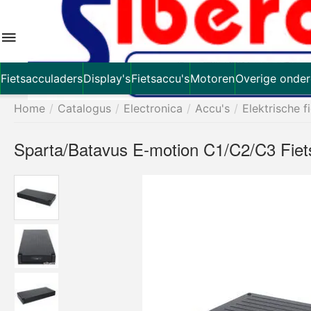
Fietsacculaders
Display's
Fietsaccu's
Motoren
Overige onder
Home
/
Catalogus
/
Electronica
/
Accu's
/
Elektrische f
Sparta/Batavus E-motion C1/C2/C3 Fie