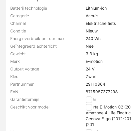
Batterij technologie
Lithium-ion
Categorie
Accu's
Channel
Elektrische fiets
Conditie
Nieuw
Energieverbruik per uur max
240 Wh
Geïntegreerd achterlicht
Nee
Gewicht
3.3 kg
Merk
E-motion
Output voltage
24 V
Kleur
Zwart
Partnummer
29110864
EAN
8715957377298
Garantietermijn
2 jaar
Geschikt voor model
Sparta E-Motion C2 (201
Amazone 4 Life Electric
Genova E-go (2012-2013
(201