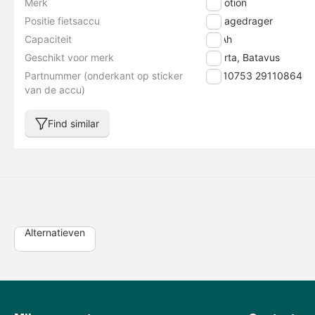
Merk
E-motion
Positie fietsaccu
Bagagedrager
Capaciteit
10 Ah
Geschikt voor merk
Sparta, Batavus
Partnummer (onderkant op sticker
29110753 29110864
van de accu)
Find similar
Alternatieven