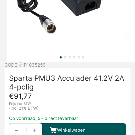
CODE:
P1035259
Sparta PMU3 Acculader 41.2V 2A
4-polig
€
91,77
Prijs incl BTW
(Incl 21% BTW)
Op voorraad, 5+ direct leverbaar
+
−
Winkelwagen