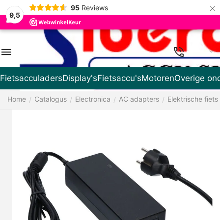
×
95
Reviews
9,5
NL
Fietsacculaders
Display's
Fietsaccu's
Motoren
Overige on
Home
Catalogus
Electronica
AC adapters
Elektrische fiets
/
/
/
/