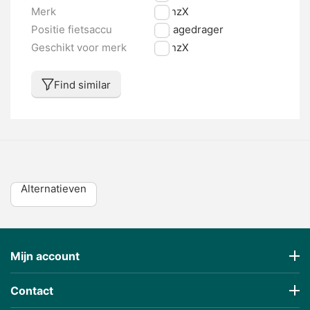
Merk
TranzX
Positie fietsaccu
Bagagedrager
Geschikt voor merk
TranzX
Find similar
Alternatieven
Mijn account
Contact