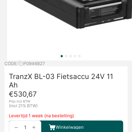
CODE:
P0946827
TranzX BL-03 Fietsaccu 24V 11
Ah
€
530,67
Prijs incl BTW
(Incl 21% BTW)
Levertijd 1 week (na bestelling)
+
−
Winkelwagen