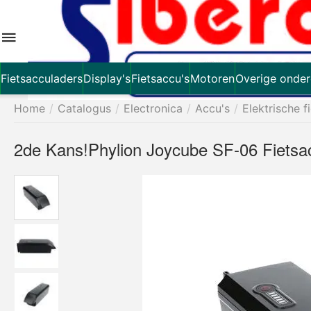
Fietsacculaders
Display's
Fietsaccu's
Motoren
Overige onder
Home
/
Catalogus
/
Electronica
/
Accu's
/
Elektrische f
2de Kans!Phylion Joycube SF-06 Fiets