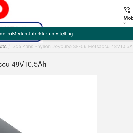
Mob
delen
Merken
Intrekken bestelling
iets
/
2de Kans!Phylion Joycube SF-06 Fietsaccu 48V10.5A
accu 48V10.5Ah