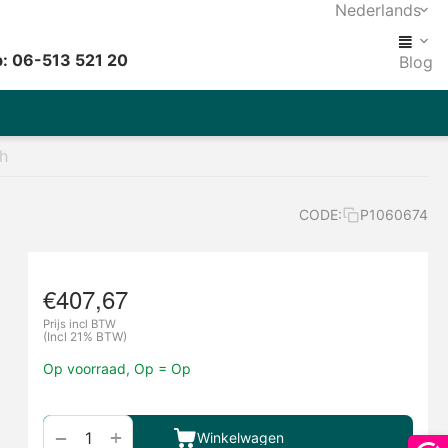
Nederlands
: 06-513 521 20
Blog
h
CODE:
P1060674
€
407,67
Prijs incl BTW
(Incl 21% BTW)
Op voorraad, Op = Op
+
−
Winkelwagen