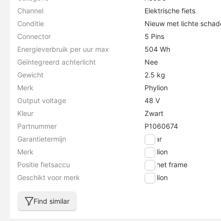
Channel
Elektrische fiets
Conditie
Nieuw met lichte schade
Connector
5 Pins
Energieverbruik per uur max
504 Wh
Geïntegreerd achterlicht
Nee
Gewicht
2.5 kg
Merk
Phylion
Output voltage
48 V
Kleur
Zwart
Partnummer
P1060674
Garantietermijn
1 jaar
Merk
Phylion
Positie fietsaccu
Op het frame
Geschikt voor merk
Phylion
Find similar