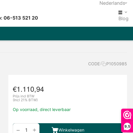
Nederlands
: 06-513 521 20
Blog
CODE:
P1050985
€
1.110,94
Prijs incl BTW
(Incl 21% BTW)
Op voorraad, direct leverbaar
9,5
+
−
Winkelwagen