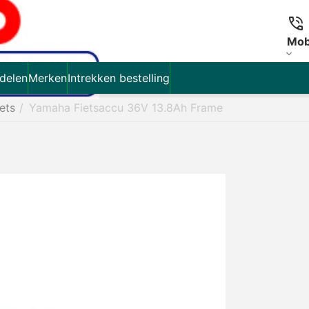
Mob
delen
Merken
Intrekken bestelling
iets
/
Yamaha Fietsaccu 36V 13.8Ah Frame