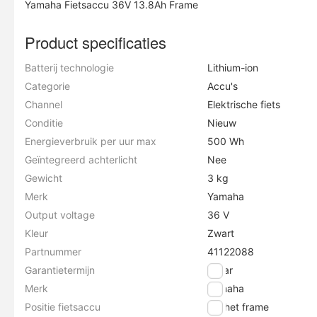
Yamaha Fietsaccu 36V 13.8Ah Frame
Product specificaties
Batterij technologie
Lithium-ion
Categorie
Accu's
Channel
Elektrische fiets
Conditie
Nieuw
Energieverbruik per uur max
500 Wh
Geïntegreerd achterlicht
Nee
Gewicht
3 kg
Merk
Yamaha
Output voltage
36 V
Kleur
Zwart
Partnummer
41122088
Garantietermijn
2 jaar
Merk
Yamaha
Positie fietsaccu
Op het frame