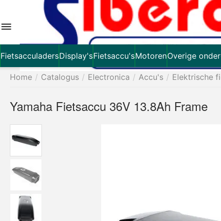
Fietsacculaders
Display's
Fietsaccu's
Motoren
Overige onder
Home
/
Catalogus
/
Electronica
/
Accu's
/
Elektrische f
Yamaha Fietsaccu 36V 13.8Ah Frame