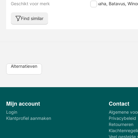
Geschikt voor merk
Yamaha, Batavus, Wino
Find similar
Alternatieven
Mijn account
Contact
Login
Algemene voo
Klantprofiel aanmaken
Privacybeleid
Retourneren
Klachtenregel
Veel gestelde