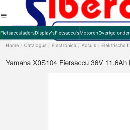
Fietsacculaders
Display's
Fietsaccu's
Motoren
Overige onder
Home
/
Catalogus
/
Electronica
/
Accu's
/
Elektrische f
Yamaha X0S104 Fietsaccu 36V 11.6Ah B