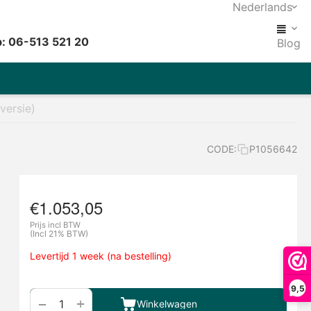
Nederlands
: 06-513 521 20
Blog
versie)
CODE:
P1056642
€
1.053,05
Prijs incl BTW
(Incl 21% BTW)
Levertijd 1 week (na bestelling)
9,5
+
−
Winkelwagen