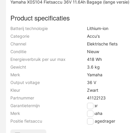
Yamaha X0S104 Fietsaccu 36V 11.6Ah Bagage (lange versie)
Product specificaties
Batterij technologie
Lithium-ion
Categorie
Accu's
Channel
Elektrische fiets
Conditie
Nieuw
Energieverbruik per uur max
418 Wh
Gewicht
3.6 kg
Merk
Yamaha
Output voltage
36 V
Kleur
Zwart
Partnummer
41122123
Garantietermijn
2 jaar
Merk
Yamaha
Positie fietsaccu
Bagagedrager