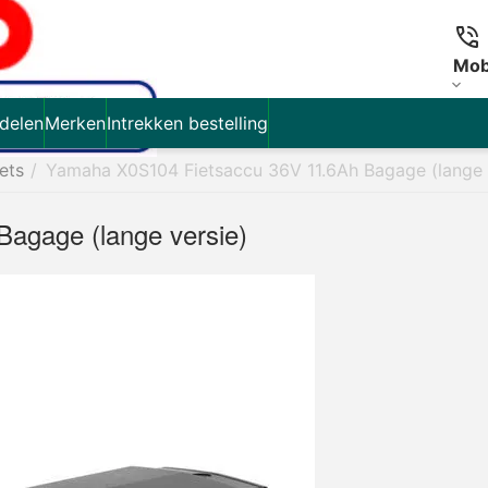
Mob
delen
Merken
Intrekken bestelling
iets
/
Yamaha X0S104 Fietsaccu 36V 11.6Ah Bagage (lange 
agage (lange versie)