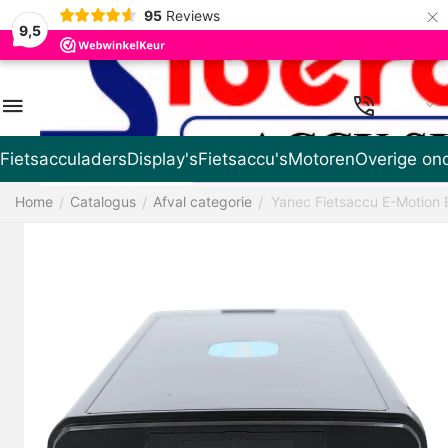
×
95
Reviews
9,5
NL
Fietsacculaders
Display's
Fietsaccu's
Motoren
Overige on
Home
Catalogus
Afval categorie
Yanec Fietsaccu E-Motion
/
/
/