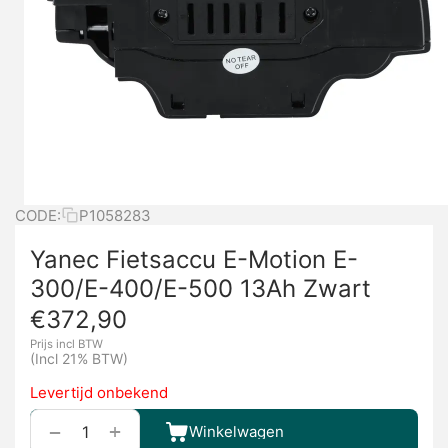
CODE:
P1058283
Yanec Fietsaccu E-Motion E-
300/E-400/E-500 13Ah Zwart
€
372,90
Prijs incl BTW
(Incl 21% BTW)
Levertijd onbekend
+
−
Winkelwagen