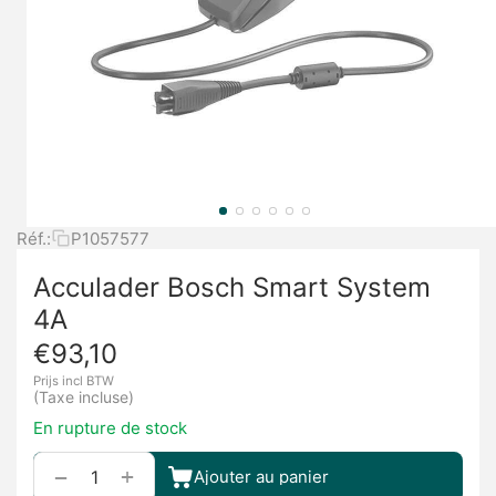
Réf.:
P1057577
Acculader Bosch Smart System
4A
€
93,10
Prijs incl BTW
(Taxe incluse)
En rupture de stock
+
−
Ajouter au panier