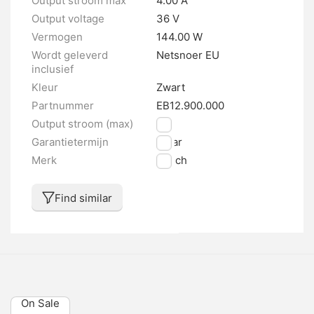
Output stroom max
4.00 A
Output voltage
36 V
Vermogen
144.00 W
Wordt geleverd
Netsnoer EU
inclusief
Kleur
Zwart
Partnummer
EB12.900.000
Output stroom (max)
4 A
Garantietermijn
1 jaar
Merk
Bosch
Find similar
On Sale