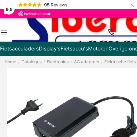
×
95
Reviews
9,5
NL
Fietsacculaders
Display's
Fietsaccu's
Motoren
Overige on
Home
Catalogus
Electronica
AC adapters
Elektrische fiets
/
/
/
/