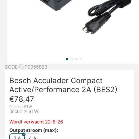
CODE:
P0955823
Bosch Acculader Compact
Active/Performance 2A (BES2)
€
78,47
Prijs incl BTW
(Incl 21% BTW)
Wordt verwacht 22-8-26
Output stroom (max):
2 A
4 A