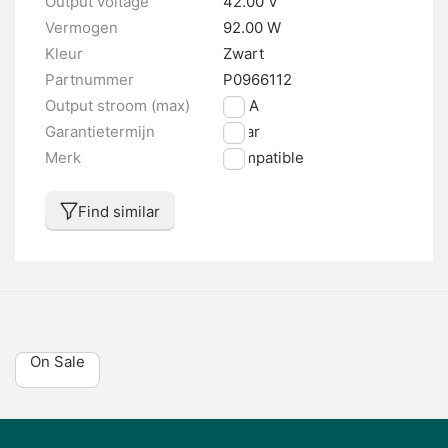
Output voltage
42.00 V
Vermogen
92.00 W
Kleur
Zwart
Partnummer
P0966112
Output stroom (max)
2.2 A
Garantietermijn
1 jaar
Merk
Compatible
Find similar
On Sale