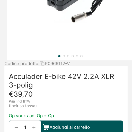
Codice prodotto:
P0966112-V
Acculader E-bike 42V 2.2A XLR
3-polig
€
39,70
Prijs incl BTW
(Inclusa tassa)
Op voorraad, Op = Op
+
−
Aggiungi al carrello