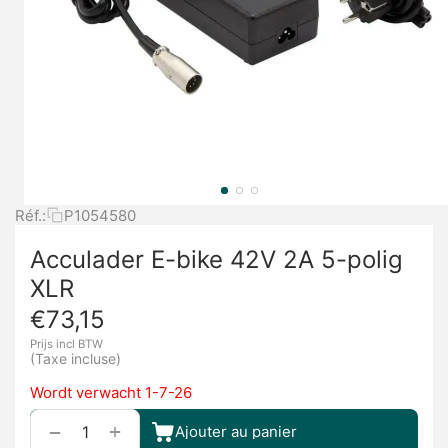
Réf.:
P1054580
Acculader E-bike 42V 2A 5-polig
XLR
€
73,15
Prijs incl BTW
(Taxe incluse)
Wordt verwacht 1-7-26
+
−
Ajouter au panier