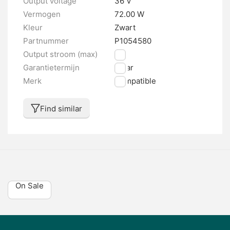
Output voltage
36 V
Vermogen
72.00 W
Kleur
Zwart
Partnummer
P1054580
Output stroom (max)
2 A
Garantietermijn
1 jaar
Merk
Compatible
Find similar
On Sale