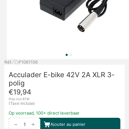
Réf.:
P1061106
Acculader E-bike 42V 2A XLR 3-
polig
€
19,94
Prijs incl BTW
(Taxe incluse)
Op voorraad, 100+ direct leverbaar
+
−
Ajouter au panier