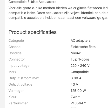
Compatible E-bike Acculaders
Voor alle grote e-bike merken bieden we originele fietsaccu la
compatible lader. Deze acculaders zijn vrijwel identiek aan de or
compatible acculaders hebben daarnaast een volwaardige garan
Product specificaties
Categorie
AC adapters
Channel
Elektrische fiets
Conditie
Nieuw
Connector
Tulp 1-polig
Input voltage
220 - 240 V
Merk
Compatible
Output stroom max
3.00 A
Output voltage
43 V
Vermogen
125.00 W
Kleur
Zwart
Partnummer
P1056471