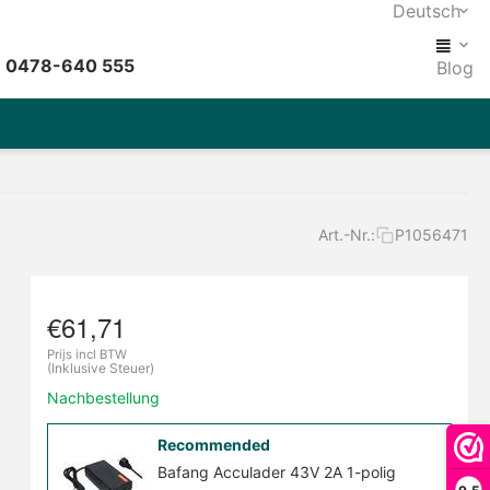
Deutsch
: 0478-640 555
Blog
Art.-Nr.:
P1056471
€
61,71
Prijs incl BTW
(Inklusive Steuer)
Nachbestellung
Recommended
Bafang Acculader 43V 2A 1-polig