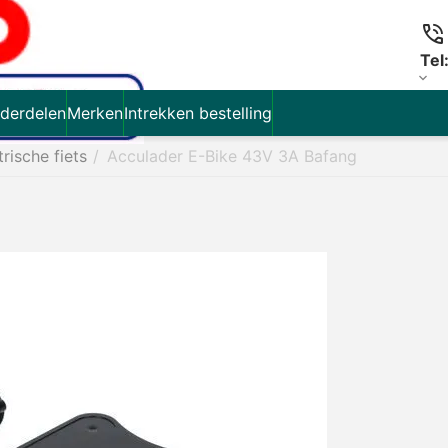
Tel
derdelen
Merken
Intrekken bestelling
trische fiets
/
Acculader E-Bike 43V 3A Bafang