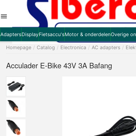
Adapters
Display
Fietsaccu's
Motor & onderdelen
Overige on
Homepage
/
Catalog
/
Electronica
/
AC adapters
/
Elek
Acculader E-Bike 43V 3A Bafang