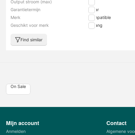
Output stroom (max)
3 A
Garantietermijn
1 jaar
Merk
Compatible
Geschikt voor merk
Bafang
Find similar
On Sale
Mijn account
Contact
Anmelden
Algemene voo