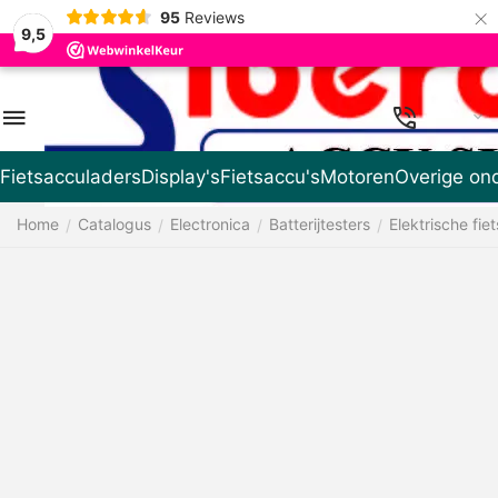
×
95
Reviews
9,5
NL
Fietsacculaders
Display's
Fietsaccu's
Motoren
Overige on
Home
Catalogus
Electronica
Batterijtesters
Elektrische fiet
/
/
/
/