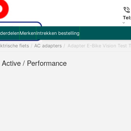
Tel
derdelen
Merken
Intrekken bestelling
ktrische fiets
/
AC adapters
/
Adapter E-Bike Vision Test 
 Active / Performance