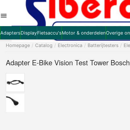
Adapters
Display
Fietsaccu's
Motor & onderdelen
Overige on
Homepage
/
Catalog
/
Electronica
/
Batterijtesters
/
Ele
Adapter E-Bike Vision Test Tower Bosch