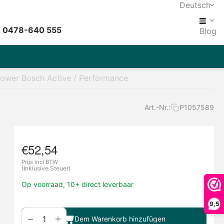
Deutsch
: 0478-640 555
Blog
Tower Bosch Active / Performance
Art.-Nr.:
P1057589
€
52,54
Prijs incl BTW
(Inklusive Steuer)
Op voorraad, 10+ direct leverbaar
9,5
+
−
Dem Warenkorb hinzufügen