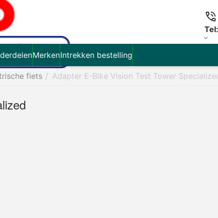
Tel
derdelen
Merken
Intrekken bestelling
trische fiets
/
Adapter E-Bike Vision Test Tower Specialize
lized