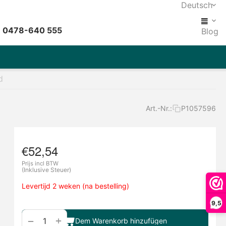
Deutsch
: 0478-640 555
Blog
d
Art.-Nr.:
P1057596
€
52,54
Prijs incl BTW
(Inklusive Steuer)
Levertijd 2 weken (na bestelling)
9,5
+
−
Dem Warenkorb hinzufügen