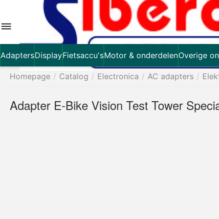
Adapters
Display
Fietsaccu's
Motor & onderdelen
Overige on
Homepage
/
Catalog
/
Electronica
/
AC adapters
/
Elek
Adapter E-Bike Vision Test Tower Specia