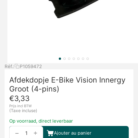
Réf.:
P1059472
Afdekdopje E-Bike Vision Innergy
Groot (4-pins)
€
3,33
Prijs incl BTW
(Taxe incluse)
Op voorraad, direct leverbaar
+
−
Ajouter au panier