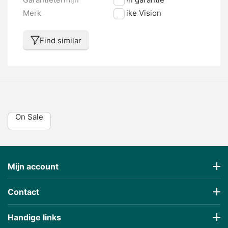
Merk
E-bike Vision
Find similar
On Sale
Mijn account
Contact
Handige links
€
3,34
€
23,94
(Taxe incluse)
(Taxe incluse)