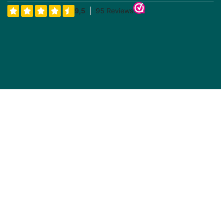
Prijs incl BTW
Prijs incl BTW
Bosch Fietsaccu Afdekplug
Shimano Adapter voor
Steps Fietsacculader
Op voorraad, direct
Wordt verwacht 9-7-26
leverbaar
€
13,23
€
25,27
(Taxe incluse)
(Taxe incluse)
Prijs incl BTW
Prijs incl BTW
Verlengstuk Powertube
Shimano Adapter voor
500 naar 625 incl.
Steps Fietsacculader
schroeven
Op voorraad, 25+ direct
Wordt verwacht 20-12-25