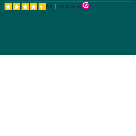
Prijs incl BTW
Prijs incl BTW
Bosch Fietsaccu Afdekplug
Shimano Adapter voor
Steps Fietsacculader
Op voorraad, direct
Wordt verwacht 9-7-26
leverbaar
€
13,23
€
25,27
(Inclusa tassa)
(Inclusa tassa)
Prijs incl BTW
Prijs incl BTW
Verlengstuk Powertube
Shimano Adapter voor
500 naar 625 incl.
Steps Fietsacculader
schroeven
Op voorraad, 25+ direct
Wordt verwacht 20-12-25