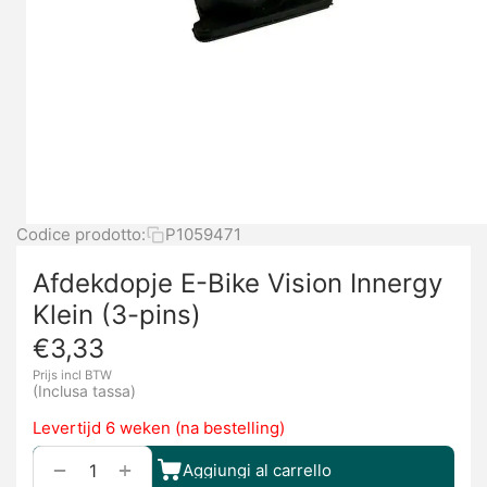
Codice prodotto:
P1059471
Afdekdopje E-Bike Vision Innergy
Klein (3-pins)
€
3,33
Prijs incl BTW
(Inclusa tassa)
Levertijd 6 weken (na bestelling)
+
−
Aggiungi al carrello