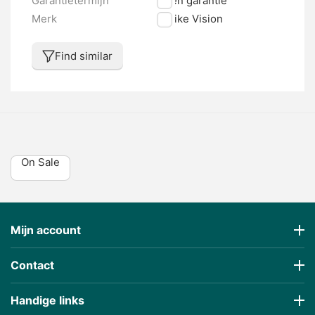
Merk
E-bike Vision
Find similar
On Sale
Mijn account
Contact
Handige links
€
3,34
€
23,94
(Inclusa tassa)
(Inclusa tassa)