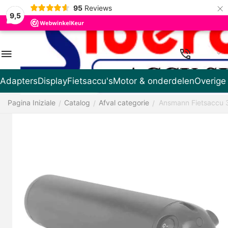
×
95
Reviews
9,5
IT
Adapters
Display
Fietsaccu's
Motor & onderdelen
Overige
Pagina Iniziale
Catalog
Afval categorie
Ansmann Fietsaccu 
/
/
/