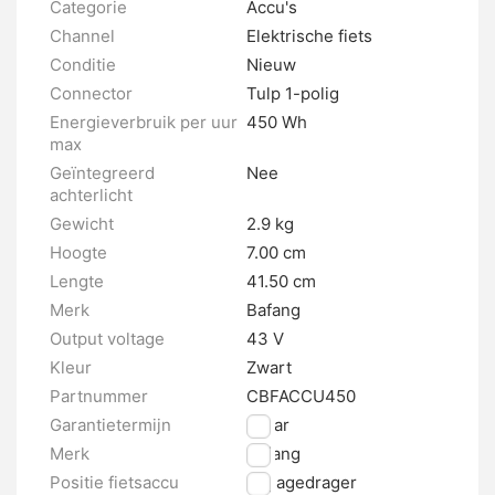
Categorie
Accu's
Channel
Elektrische fiets
Conditie
Nieuw
Connector
Tulp 1-polig
Energieverbruik per uur
450 Wh
max
Geïntegreerd
Nee
achterlicht
Gewicht
2.9 kg
Hoogte
7.00 cm
Lengte
41.50 cm
Merk
Bafang
Output voltage
43 V
Kleur
Zwart
Partnummer
CBFACCU450
Garantietermijn
2 jaar
Merk
Bafang
Positie fietsaccu
Bagagedrager