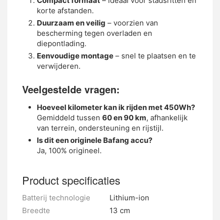
Compact formaat
– ideaal voor stadsritten en
korte afstanden.
Duurzaam en veilig
– voorzien van
bescherming tegen overladen en
diepontlading.
Eenvoudige montage
– snel te plaatsen en te
verwijderen.
Veelgestelde vragen:
Hoeveel kilometer kan ik rijden met 450Wh?
Gemiddeld tussen
60 en 90 km
, afhankelijk
van terrein, ondersteuning en rijstijl.
Is dit een originele Bafang accu?
Ja, 100% origineel.
Product specificaties
Batterij technologie
Lithium-ion
Breedte
13 cm