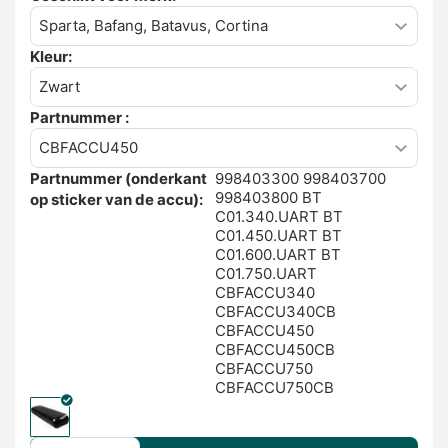
Kleur:
Partnummer :
Partnummer (onderkant
998403300 998403700
998403800 BT
op sticker van de accu):
C01.340.UART BT
C01.450.UART BT
C01.600.UART BT
C01.750.UART
CBFACCU340
CBFACCU340CB
CBFACCU450
CBFACCU450CB
CBFACCU750
CBFACCU750CB