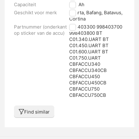
Capaciteit
11.5 Ah
Geschikt voor merk
Sparta, Bafang, Batavus,
Cortina
Partnummer (onderkant
998403300 998403700
op sticker van de accu)
998403800 BT
C01.340.UART BT
C01.450.UART BT
C01.600.UART BT
C01.750.UART
CBFACCU340
CBFACCU340CB
CBFACCU450
CBFACCU450CB
CBFACCU750
CBFACCU750CB
Find similar