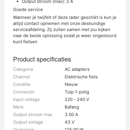
Output stroom (max): 3 A
Goede service
Wanneer je twijfelt of deze lader geschikt is kun je
altijd contact opnemen met onze deskundige
serviceafdeling. Zij zullen samen met jou kijken
naar de beste oplossing zodat je weer ongestoord
kunt fietsen
Product specificaties
Categorie
AC adapters
Channel
Elektrische fiets
Conditie
Nieuw
Connector
Tulp 1-polig
Input voltage
220 - 240 V
Merk
Bafang
Output stroom max
3.00 A
Output voltage
43 V
Vermogen
125.00 W