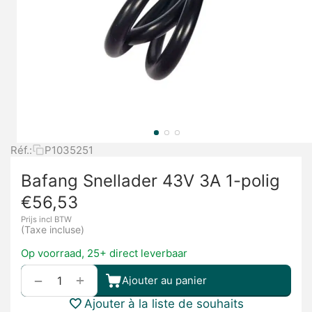
Réf.:
P1035251
Bafang Snellader 43V 3A 1-polig
€
56,53
Prijs incl BTW
(Taxe incluse)
Op voorraad, 25+ direct leverbaar
+
−
Ajouter au panier
Ajouter à la liste de souhaits