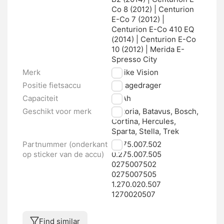
Co 8 (2012) | Centurion
E-Co 7 (2012) |
Centurion E-Co 410 EQ
(2014) | Centurion E-Co
10 (2012) | Merida E-
Spresso City
Merk
E-bike Vision
Positie fietsaccu
Bagagedrager
Capaciteit
17 Ah
Geschikt voor merk
Victoria, Batavus, Bosch,
Cortina, Hercules,
Sparta, Stella, Trek
Partnummer (onderkant
0.275.007.502
op sticker van de accu)
0.275.007.505
0275007502
0275007505
1.270.020.507
1270020507
Find similar