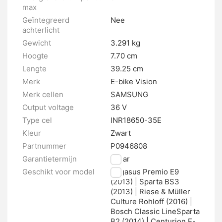
max
Geïntegreerd
Nee
achterlicht
Gewicht
3.291 kg
Hoogte
7.70 cm
Lengte
39.25 cm
Merk
E-bike Vision
Merk cellen
SAMSUNG
Output voltage
36 V
Type cel
INR18650-35E
Kleur
Zwart
Partnummer
P0946808
Garantietermijn
2 jaar
Geschikt voor model
Pegasus Premio E9
(2013) | Sparta BS3
(2013) | Riese & Müller
Culture Rohloff (2016) |
Bosch Classic LineSparta
B2 (2014) | Centurion E-