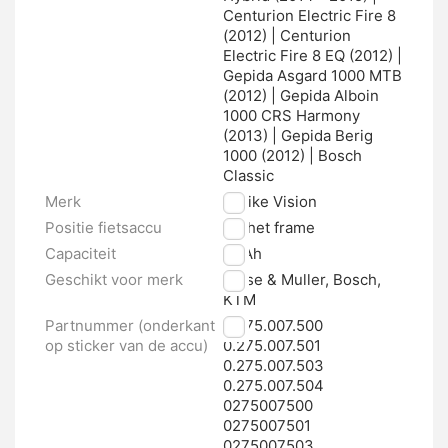
Centurion Electric Fire 8
(2012) | Centurion
Electric Fire 8 EQ (2012) |
Gepida Asgard 1000 MTB
(2012) | Gepida Alboin
1000 CRS Harmony
(2013) | Gepida Berig
1000 (2012) | Bosch
Classic
Merk
E-bike Vision
Positie fietsaccu
Op het frame
Capaciteit
17 Ah
Geschikt voor merk
Riese & Muller, Bosch,
KTM
Partnummer (onderkant
0.275.007.500
op sticker van de accu)
0.275.007.501
0.275.007.503
0.275.007.504
0275007500
0275007501
0275007503