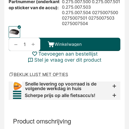
Partnummer (onderkant
0.275.007.500 0.275.007.501
0.275.007.503
op sticker van de accu):
0.275.007.504 0275007500
0275007501 0275007503
0275007504
+
−
Winkelwagen
Toevoegen aan bestellijst
Stel je vraag over dit product
BEKIJK LIJST MET OPTIES
Snelle levering op voorraad is de
volgende werkdag in huis
Scherpe prijs op alle fietsaccu’s!
Product omschrijving