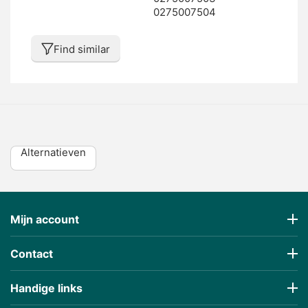
0275007504
Find similar
Alternatieven
Mijn account
Contact
Handige links
€
357,77
(Incl 21% BTW)