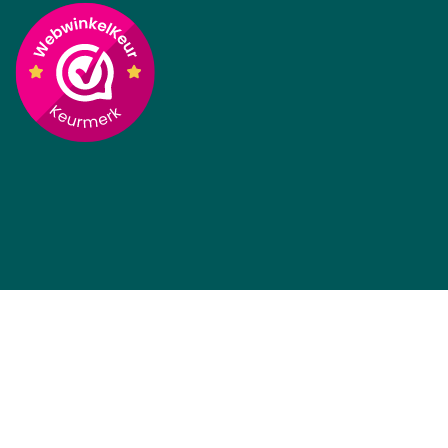
Prijs incl BTW
Compatible Bosch
PowerPack 400 Classic
Frame
Op voorraad, direct
leverbaar