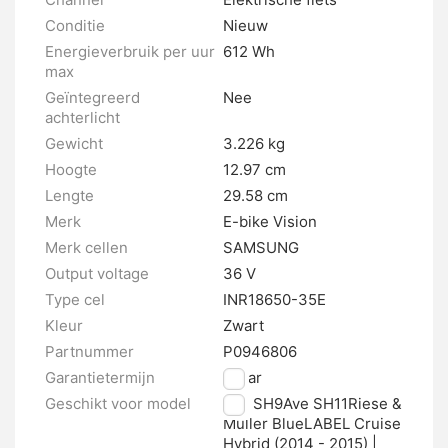
Conditie
Nieuw
Energieverbruik per uur
612 Wh
max
Geïntegreerd
Nee
achterlicht
Gewicht
3.226 kg
Hoogte
12.97 cm
Lengte
29.58 cm
Merk
E-bike Vision
Merk cellen
SAMSUNG
Output voltage
36 V
Type cel
INR18650-35E
Kleur
Zwart
Partnummer
P0946806
Garantietermijn
2 jaar
Geschikt voor model
Ave SH9Ave SH11Riese &
Müller BlueLABEL Cruise
Hybrid (2014 - 2015) |