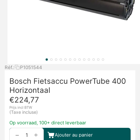
Réf.:
P1051544
Bosch Fietsaccu PowerTube 400
Horizontaal
€
224,77
Prijs incl BTW
(Taxe incluse)
Op voorraad, 100+ direct leverbaar
+
−
Ajouter au panier