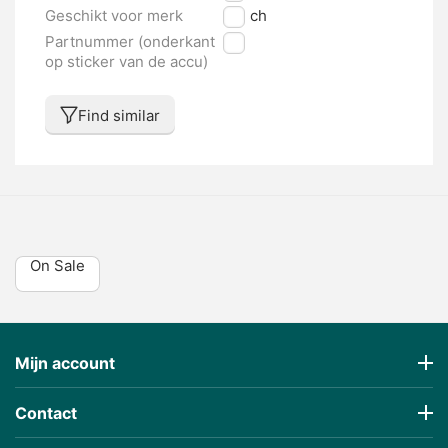
Geschikt voor merk
Bosch
Partnummer (onderkant
nvt
op sticker van de accu)
Find similar
On Sale
Mijn account
Contact