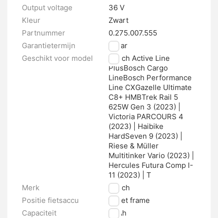
Output voltage
36 V
Kleur
Zwart
Partnummer
0.275.007.555
Garantietermijn
2 jaar
Geschikt voor model
Bosch Active Line
PlusBosch Cargo
LineBosch Performance
Line CXGazelle Ultimate
C8+ HMBTrek Rail 5
625W Gen 3 (2023) |
Victoria PARCOURS 4
(2023) | Haibike
HardSeven 9 (2023) |
Riese & Müller
Multitinker Vario (2023) |
Hercules Futura Comp I-
11 (2023) | T
Merk
Bosch
Positie fietsaccu
In het frame
Capaciteit
11 Ah