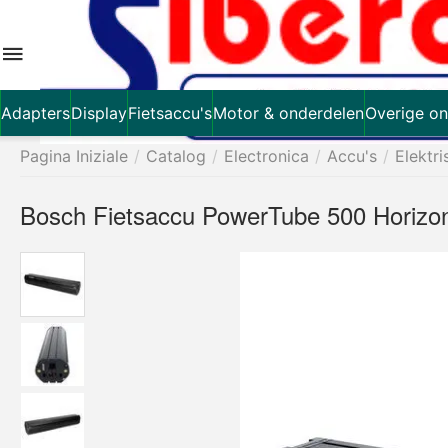
Adapters
Display
Fietsaccu's
Motor & onderdelen
Overige on
Pagina Iniziale
/
Catalog
/
Electronica
/
Accu's
/
Elektri
Bosch Fietsaccu PowerTube 500 Horizon