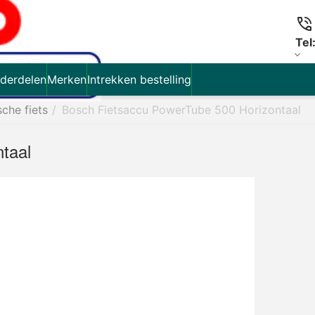
Tel
derdelen
Merken
Intrekken bestelling
sche fiets
/
Bosch Fietsaccu PowerTube 500 Horizontaal
taal