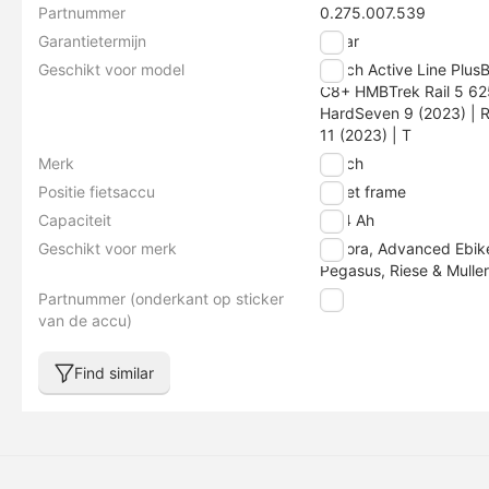
Partnummer
0.275.007.539
Garantietermijn
2 jaar
Geschikt voor model
Bosch Active Line Plus
C8+ HMBTrek Rail 5 62
HardSeven 9 (2023) | Ri
11 (2023) | T
Merk
Bosch
Positie fietsaccu
In het frame
Capaciteit
13.4 Ah
Geschikt voor merk
Winora, Advanced Ebike,
Pegasus, Riese & Muller,
Partnummer (onderkant op sticker
nvt
van de accu)
Find similar