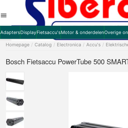
Adapters
Display
Fietsaccu's
Motor & onderdelen
Overige on
Homepage
/
Catalog
/
Electronica
/
Accu's
/
Elektrisch
Bosch Fietsaccu PowerTube 500 SMART