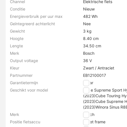
Channel
Elektrische fiets
Conditie
Nieuw
Energieverbruik per uur max
482 Wh
Geïntegreerd achterlicht
Nee
Gewicht
3 kg
Hoogte
8.40 cm
Lengte
34.50 cm
Merk
Bosch
Output voltage
36 V
Kleur
Zwart / Antraciet
Partnummer
EB12100017
Garantietermijn
2 jaar
Geschikt voor model
Cube Supreme Sport Hy
(2023)Cube Touring Hy
(2023)Cube Supreme Hy
(2023)Winora Sinus R8
Merk
Bosch
Positie fietsaccu
In het frame