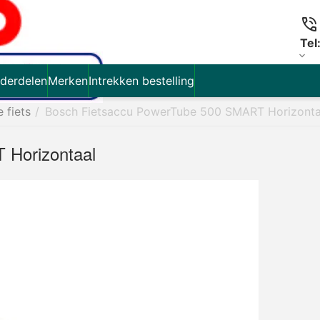
Tel
derdelen
Merken
Intrekken bestelling
e fiets
/
Bosch Fietsaccu PowerTube 500 SMART Horizonta
 Horizontaal