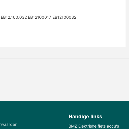
 EB12.100.032 EB12100017 EB12100032
Handige links
rwaarden
BMZ Elektrishe fiets accu's