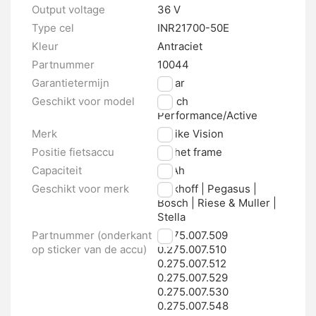
Output voltage
36 V
Type cel
INR21700-50E
Kleur
Antraciet
Partnummer
10044
Garantietermijn
2 jaar
Geschikt voor model
Bosch
Performance/Active
Merk
E-bike Vision
Positie fietsaccu
Op het frame
Capaciteit
10 Ah
Geschikt voor merk
Kalkhoff | Pegasus |
Bosch | Riese & Muller |
Stella
Partnummer (onderkant
0.275.007.509
op sticker van de accu)
0.275.007.510
0.275.007.512
0.275.007.529
0.275.007.530
0.275.007.548