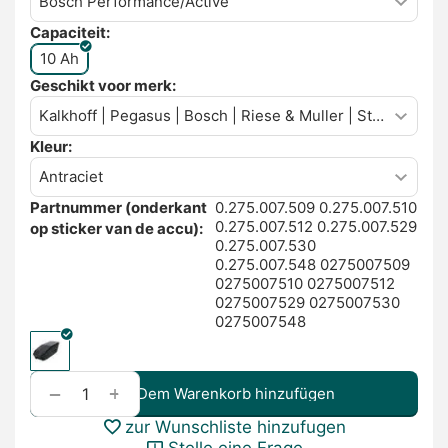
Capaciteit:
10 Ah
Geschikt voor merk:
Kleur:
Partnummer (onderkant
0.275.007.509 0.275.007.510
0.275.007.512 0.275.007.529
op sticker van de accu):
0.275.007.530
0.275.007.548 0275007509
0275007510 0275007512
0275007529 0275007530
0275007548
+
−
Dem Warenkorb hinzufügen
zur Wunschliste hinzufugen
Stelle eine Frage