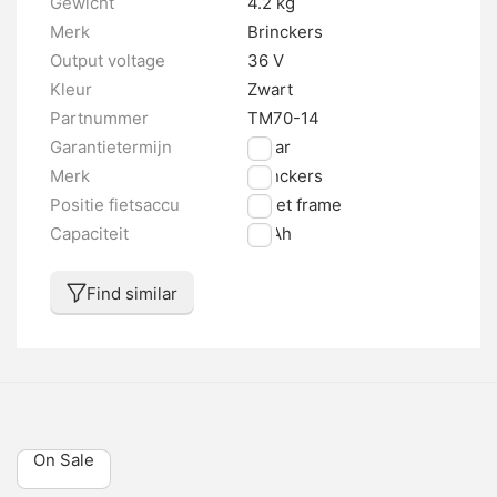
Gewicht
4.2 kg
Merk
Brinckers
Output voltage
36 V
Kleur
Zwart
Partnummer
TM70-14
Garantietermijn
2 jaar
Merk
Brinckers
Positie fietsaccu
In het frame
Capaciteit
14 Ah
Find similar
On Sale