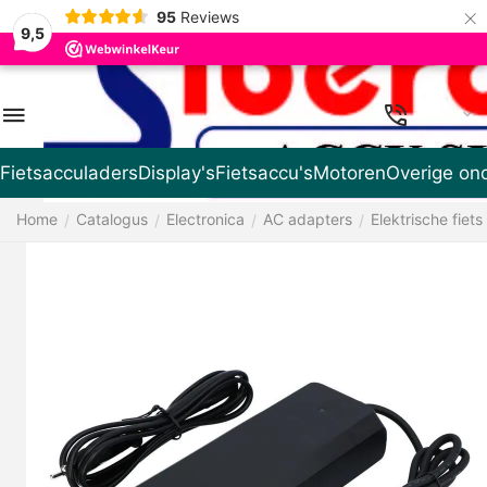
×
95
Reviews
9,5
NL
Fietsacculaders
Display's
Fietsaccu's
Motoren
Overige on
Home
Catalogus
Electronica
AC adapters
Elektrische fiets
/
/
/
/