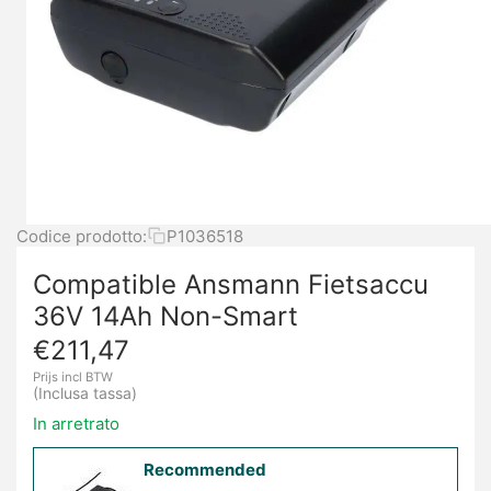
Codice prodotto:
P1036518
Compatible Ansmann Fietsaccu
36V 14Ah Non-Smart
€
211,47
Prijs incl BTW
(Inclusa tassa)
In arretrato
Recommended