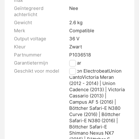
max
Geïntegreerd
Nee
achterlicht
Gewicht
2.6 kg
Merk
Compatible
Output voltage
36 V
Kleur
Zwart
Partnummer
P1036518
Garantietermijn
2 jaar
Geschikt voor model
Union ElectrobeatUnion
CantoVictoria Meran
(2012 - 2014) | Union
Cadence (2013) | Victoria
Cassario (2013) |
Campus AF 5 (2016) |
Böttcher Safari-E N380
Curve (2016) | Böttcher
Safari-E N380 (2016) |
Böttcher Safari-E
Shimano Nexus NX7