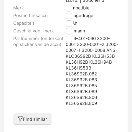
(2016) | Böttcher S
Merk
Compatible
Positie fietsaccu
Bagagedrager
Capaciteit
14 Ah
Geschikt voor merk
Ansmann
Partnummer (onderkant
1036-401-090 3200-
op sticker van de accu)
0001 3200-0001-2 3200-
0007-1 3200-0008 ANS-
KLC36S92B KL36H53B
KL36H92B KL36H94B
KL36HS53B
KL36S92B.082
KL36S92B.083
KL36S92B.085
KL36S92B.089
KL36S92B.806
KL36S92B.809
Find similar