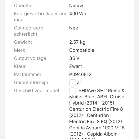
Conditie
Nieuw
Energieverbruik per uur
400 Wh
max
Geïntegreerd
Nee
achterlicht
Gewicht
2.57 kg
Merk
Compatible
Output voltage
36 V
Kleur
Zwart
Partnummer
P0946812
Garantietermijn
2 jaar
Geschikt voor model
Ave SH9Ave SH11Riese &
Müller BlueLABEL Cruise
Hybrid (2014 - 2015) |
Centurion Electric Fire 8
(2012) | Centurion
Electric Fire 8 EQ (2012) |
Gepida Asgard 1000 MTB
(2012) | Gepida Alboin