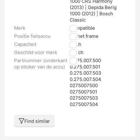
1000 CRS Harmony
(2013) | Gepida Berig
1000 (2012) | Bosch
Classic
Merk
Compatible
Positie fietsaccu
Op het frame
Capaciteit
11 Ah
Geschikt voor merk
Bosch
Partnummer (onderkant
0.275.007.500
op sticker van de accu)
0.275.007.501
0.275.007.503
0.275.007.504
0275007500
0275007501
0275007503
0275007504
Find similar