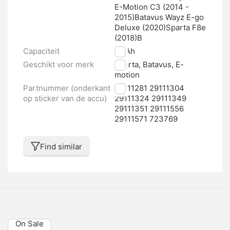
E-Motion C3 (2014 -
2015)Batavus Wayz E-go
Deluxe (2020)Sparta F8e
(2018)B
Capaciteit
13 Ah
Geschikt voor merk
Sparta, Batavus, E-
motion
Partnummer (onderkant
29111281 29111304
op sticker van de accu)
29111324 29111349
29111351 29111556
29111571 723769
Find similar
On Sale