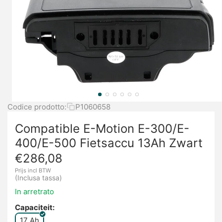
Codice prodotto:
P1060658
Compatible E-Motion E-300/E-
400/E-500 Fietsaccu 13Ah Zwart
€
286,08
Prijs incl BTW
(Inclusa tassa)
In arretrato
Capaciteit:
17 Ah