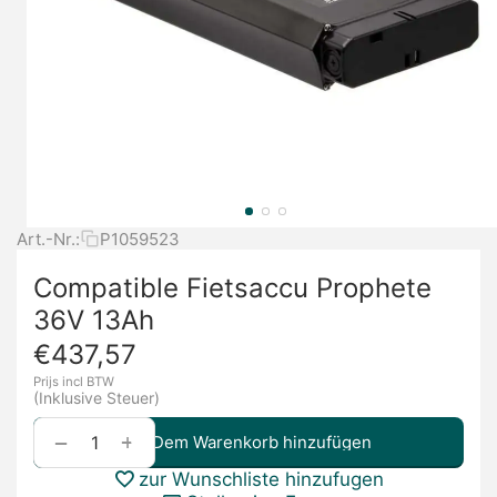
Art.-Nr.:
P1059523
Compatible Fietsaccu Prophete
36V 13Ah
€
437,57
Prijs incl BTW
(Inklusive Steuer)
+
−
Dem Warenkorb hinzufügen
zur Wunschliste hinzufugen