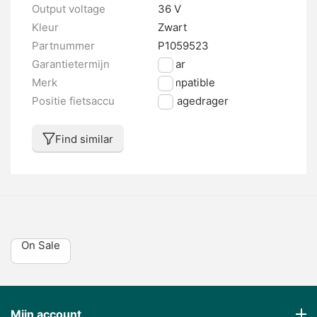
Output voltage
36 V
Kleur
Zwart
Partnummer
P1059523
Garantietermijn
2 jaar
Merk
Compatible
Positie fietsaccu
Bagagedrager
Find similar
On Sale
Mijn account