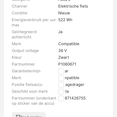
Channel
Elektrische fiets
Conditie
Nieuw
Energieverbruik per uur
522 Wh
max
Geïntegreerd
Ja
achterlicht
Merk
Compatible
Output voltage
36 V
Kleur
Zwart
Partnummer
P1060671
Garantietermijn
2 jaar
Merk
Compatible
Positie fietsaccu
Bagagedrager
Geschikt voor merk
Stella
Partnummer (onderkant
871871426755
op sticker van de accu)