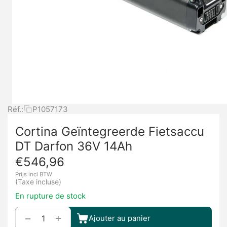
Réf.:
P1057173
Cortina Geïntegreerde Fietsaccu
DT Darfon 36V 14Ah
€
546,96
Prijs incl BTW
(Taxe incluse)
En rupture de stock
+
−
Ajouter au panier