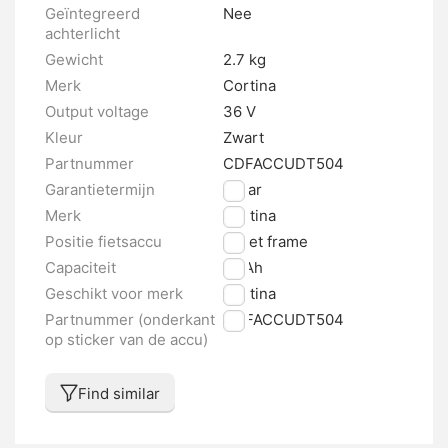
Geïntegreerd
Nee
achterlicht
Gewicht
2.7 kg
Merk
Cortina
Output voltage
36 V
Kleur
Zwart
Partnummer
CDFACCUDT504
Garantietermijn
2 jaar
Merk
Cortina
Positie fietsaccu
In het frame
Capaciteit
14 Ah
Geschikt voor merk
Cortina
Partnummer (onderkant
CDFACCUDT504
op sticker van de accu)
Find similar