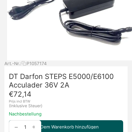
Art.-Nr.:
P1057174
DT Darfon STEPS E5000/E6100
Acculader 36V 2A
€
72,14
Prijs incl BTW
(Inklusive Steuer)
Nachbestellung
+
−
Dem Warenkorb hinzufügen