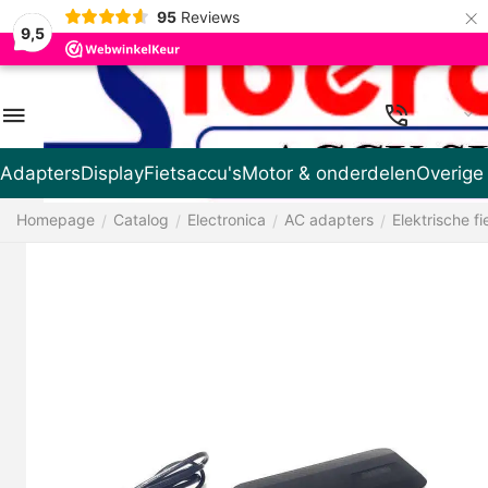
×
95
Reviews
9,5
DE
Adapters
Display
Fietsaccu's
Motor & onderdelen
Overige
Homepage
Catalog
Electronica
AC adapters
Elektrische fi
/
/
/
/