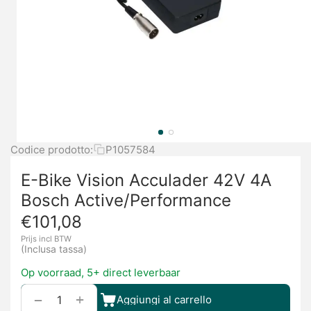
Codice prodotto:
P1057584
E-Bike Vision Acculader 42V 4A
Bosch Active/Performance
€
101,08
Prijs incl BTW
(Inclusa tassa)
Op voorraad, 5+ direct leverbaar
+
−
Aggiungi al carrello