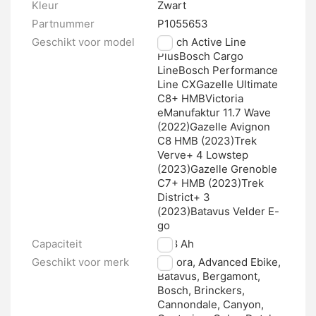
Kleur
Zwart
Partnummer
P1055653
Geschikt voor model
Bosch Active Line
PlusBosch Cargo
LineBosch Performance
Line CXGazelle Ultimate
C8+ HMBVictoria
eManufaktur 11.7 Wave
(2022)Gazelle Avignon
C8 HMB (2023)Trek
Verve+ 4 Lowstep
(2023)Gazelle Grenoble
C7+ HMB (2023)Trek
District+ 3
(2023)Batavus Velder E-
go
Capaciteit
12.8 Ah
Geschikt voor merk
Winora, Advanced Ebike,
Batavus, Bergamont,
Bosch, Brinckers,
Cannondale, Canyon,