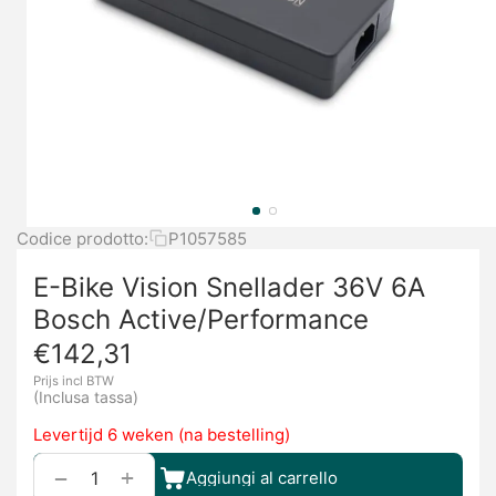
Codice prodotto:
P1057585
E-Bike Vision Snellader 36V 6A
Bosch Active/Performance
€
142,31
Prijs incl BTW
(Inclusa tassa)
Levertijd 6 weken (na bestelling)
+
−
Aggiungi al carrello