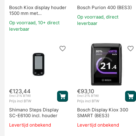
Bosch Kiox display houder
Bosch Purion 400 (BES3)
1500 mm met
Op voorraad, direct
stuurbediening (BES2)
Op voorraad, 10+ direct
leverbaar
leverbaar
€
123,44
€
93,10
(Incl 21% BTW)
(Incl 21% BTW)
Prijs incl BTW
Prijs incl BTW
Shimano Steps Display
Bosch Display Kiox 300
SC-E6100 incl. houder
SMART (BES3)
Levertijd onbekend
Levertijd onbekend