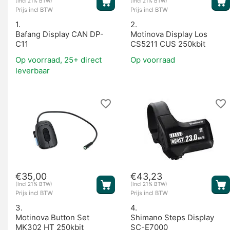
(Incl 21% BTW)
(Incl 21% BTW)
Prijs incl BTW
Prijs incl BTW
1.
2.
Bafang Display CAN DP-
Motinova Display Los
C11
CS5211 CUS 250kbit
Op voorraad, 25+ direct
Op voorraad
leverbaar
€
35,00
€
43,23
(Incl 21% BTW)
(Incl 21% BTW)
Prijs incl BTW
Prijs incl BTW
3.
4.
Motinova Button Set
Shimano Steps Display
MK302 HT 250kbit
SC-E7000