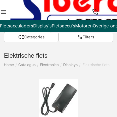
NL
Fietsacculaders
Display's
Fietsaccu's
Motoren
Overige on
Categories
Filters
Elektrische fiets
Home
Catalogus
Electronica
Displays
Elektrische fiets
/
/
/
/