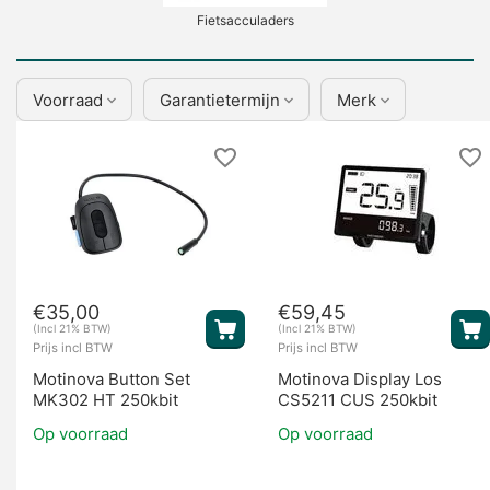
Fietsacculaders
Voorraad
Garantietermijn
Merk
Display's
€
35,00
€
59,45
(Incl 21% BTW)
(Incl 21% BTW)
Prijs incl BTW
Prijs incl BTW
Motinova Button Set
Motinova Display Los
MK302 HT 250kbit
CS5211 CUS 250kbit
Op voorraad
Op voorraad