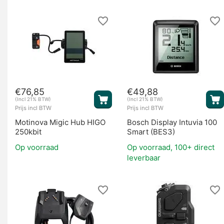
€
76,85
€
49,88
(Incl 21% BTW)
(Incl 21% BTW)
Prijs incl BTW
Prijs incl BTW
Motinova Migic Hub HIGO
Bosch Display Intuvia 100
250kbit
Smart (BES3)
Op voorraad
Op voorraad, 100+ direct
leverbaar