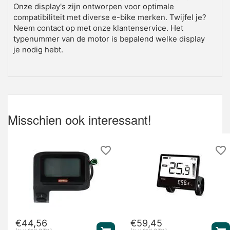
Onze display's zijn ontworpen voor optimale
compatibiliteit met diverse e-bike merken. Twijfel je?
Neem contact op met onze klantenservice. Het
typenummer van de motor is bepalend welke display
je nodig hebt.
2. Kan ik mijn Bosch display zelf
vervangen?
Ja, de meeste Bosch en Banfang displays zijn
Misschien ook interessant!
eenvoudig te vervangen middels een 'plug-and-play'
connector aan het stuur. Zorg er wel voor dat de
motor is uitgeschakeld voordat je het nieuwe display
aansluit voor een veilige configuratie.
€
44,56
€
59,45