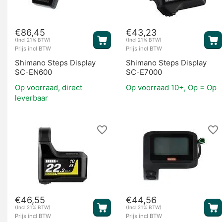
€
86,45
€
43,23
Overige onderdelen
(Incl 21% BTW)
(Incl 21% BTW)
Prijs incl BTW
Prijs incl BTW
Shimano Steps Display
Shimano Steps Display
SC-EN600
SC-E7000
Op voorraad, direct
Op voorraad 10+, Op = Op
leverbaar
€
46,55
€
44,56
(Incl 21% BTW)
(Incl 21% BTW)
Prijs incl BTW
Prijs incl BTW