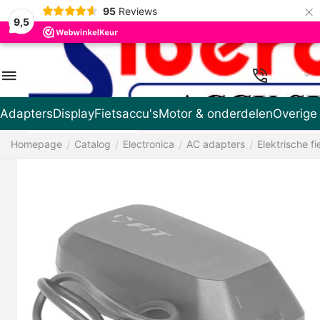
×
95
Reviews
9,5
DE
Adapters
Display
Fietsaccu's
Motor & onderdelen
Overige
Homepage
Catalog
Electronica
AC adapters
Elektrische fi
/
/
/
/