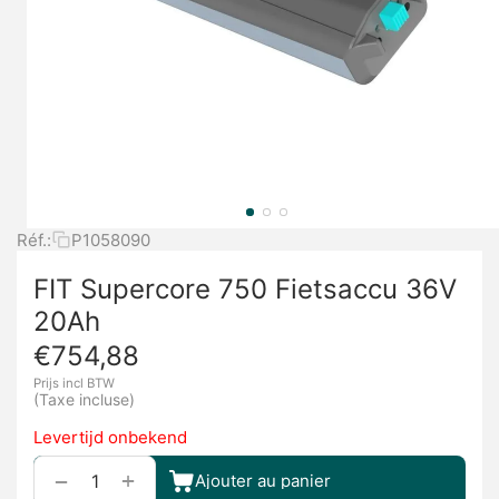
Réf.:
P1058090
FIT Supercore 750 Fietsaccu 36V
20Ah
€
754,88
Prijs incl BTW
(Taxe incluse)
Levertijd onbekend
+
−
Ajouter au panier